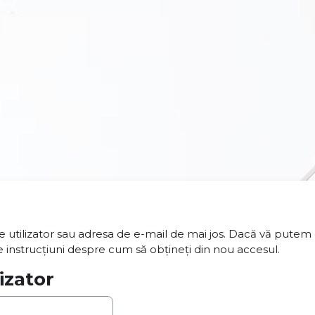
e utilizator sau adresa de e-mail de mai jos. Dacă vă putem g
instrucțiuni despre cum să obțineți din nou accesul.
izator
or