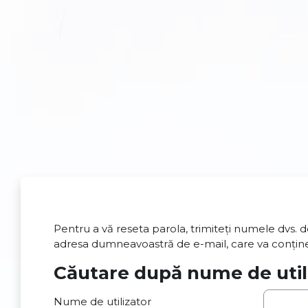
Sari la conţinutul principal
Pentru a vă reseta parola, trimiteți numele dvs. d
adresa dumneavoastră de e-mail, care va conține 
Căutare după nume de util
Căutare după nume de utilizat
Nume de utilizator