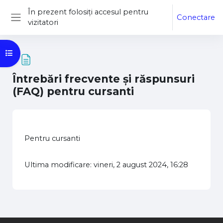
Sari la conţinutul principal
În prezent folosiți accesul pentru
Conectare
vizitatori
Panou lateral
Deschide Indexul cursului
Întrebări frecvente și răspunsuri
(FAQ) pentru cursanti
Cerințe pentru finalizare
Pentru cursanti
Ultima modificare: vineri, 2 august 2024, 16:28