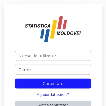
Sari la conţinutul principal
Conectați-vă la
Nume de utilizator
Parolă
Conectare
Ați pierdut parola?
Acces ca vizitator