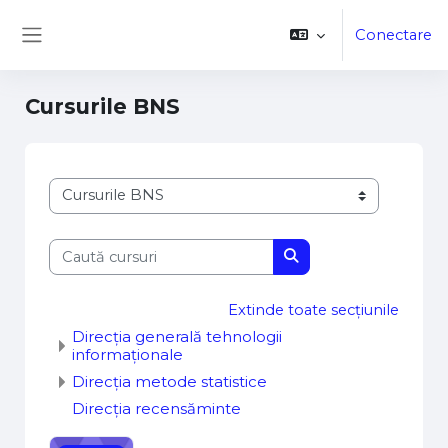
Sari la conţinutul principal
Conectare
Panou lateral
Cursurile BNS
Categorii curs
Caută cursuri
Caută cursuri
Extinde toate secțiunile
Direcția generală tehnologii
informaționale
Direcția metode statistice
Direcția recensăminte