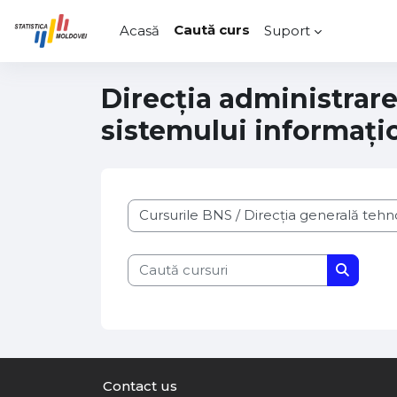
Sari la conţinutul principal
Caută curs
Acasă
Suport
Direcția administrare
sistemului informați
Categorii curs
Caută cursuri
Caută cu
Contact us