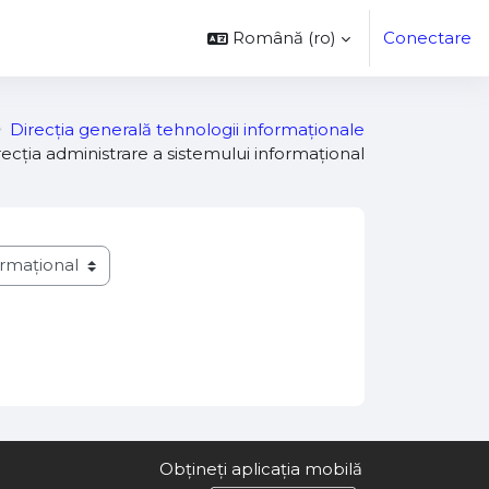
Română ‎(ro)‎
Conectare
Direcția generală tehnologii informaționale
recția administrare a sistemului informațional
Obțineți aplicația mobilă