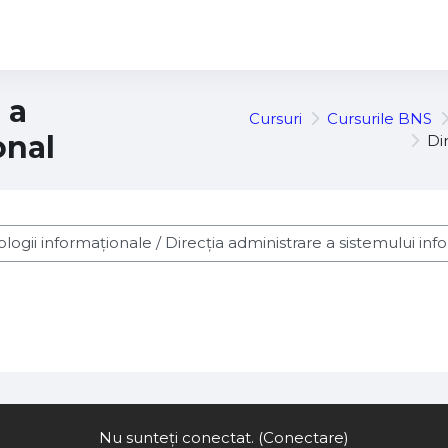
 a
Cursuri
Cursurile BNS
onal
Di
rsuri
Nu sunteți conectat. (
Conectare
)