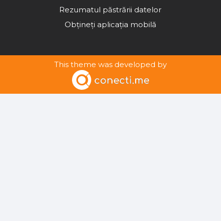
Rezumatul păstrării datelor
Obțineți aplicația mobilă
This theme was developed by